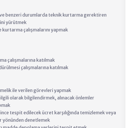
 ve benzeri durumlarda teknik kurtarma gerektiren
rini yürütmek
 ve kurtarma çalışmalarını yapmak
ma çalışmalarına katılmak
dürülmesi çalışmalarına katılmak
elik ile verilen görevleri yapmak
 ilgili olarak bilgilendirmek, alınacak önlemler
apmak
isince tespit edilecek ücret karşılığında temizlemek veya
ler yönünden denetlemek
nıcı madde depolama yerlerini tespit etmek