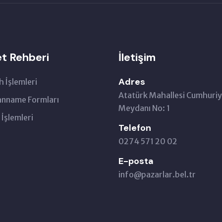
t Rehberi
İletişim
Adres
h İşlemleri
Atatürk Mahallesi Cumhuriy
nname Formları
Meydanı No: 1
 İşlemleri
Telefon
0274 571 20 02
E-posta
info@pazarlar.bel.tr