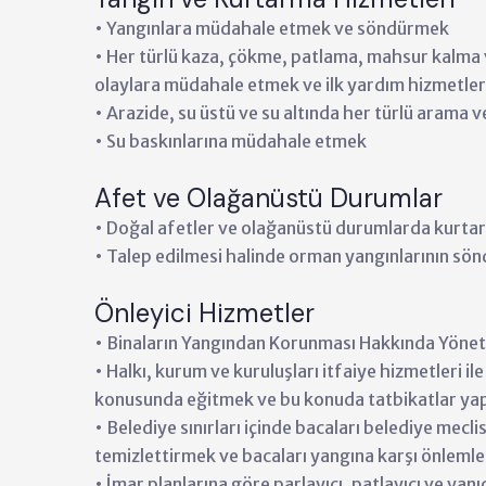
• Yangınlara müdahale etmek ve söndürmek
• Her türlü kaza, çökme, patlama, mahsur kalma
olaylara müdahale etmek ve ilk yardım hizmetle
• Arazide, su üstü ve su altında her türlü arama
• Su baskınlarına müdahale etmek
Afet ve Olağanüstü Durumlar
• Doğal afetler ve olağanüstü durumlarda kurtar
• Talep edilmesi halinde orman yangınlarının sön
Önleyici Hizmetler
• Binaların Yangından Korunması Hakkında Yönetm
• Halkı, kurum ve kuruluşları itfaiye hizmetleri ile
konusunda eğitmek ve bu konuda tatbikatlar y
• Belediye sınırları içinde bacaları belediye mecl
temizlettirmek ve bacaları yangına karşı önlem
• İmar planlarına göre parlayıcı, patlayıcı ve ya