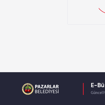
E-Bü
Güncel 